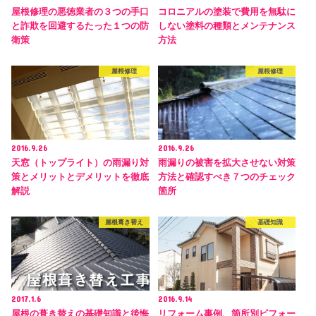
屋根修理の悪徳業者の３つの手口
コロニアルの塗装で費用を無駄に
と詐欺を回避するたった１つの防
しない塗料の種類とメンテナンス
衛策
方法
屋根修理
屋根修理
2016.9.26
2016.9.26
天窓（トップライト）の雨漏り対
雨漏りの被害を拡大させない対策
策とメリットとデメリットを徹底
方法と確認すべき７つのチェック
解説
箇所
屋根葺き替え
基礎知識
2017.1.6
2016.9.14
屋根の葺き替えの基礎知識と後悔
リフォーム事例、箇所別ビフォー