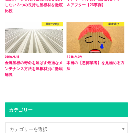
しない３つの長持ち屋根材を徹底
＆アフター【26事例】
比較
屋根の種類
業者選び
2016.9.15
2016.9.29
金属屋根の寿命を延ばす最適なメ
本当の【悪徳業者】を見極める方
ンテナンス方法を屋根材別に徹底
法
解説
カテゴリー