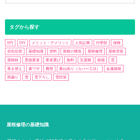
タグから探す
0円
DIY
メリット・デメリット
人気記事
付帯部
保険
劣化症状
基礎知識
塗料
屋根の構造
屋根修理
屋根塗装
屋根材
悪徳業者
業者選び
無料
瓦屋根
相場
窓
葺き替え
裏ワザ
費用
重ね張り（カバー工法）
金属屋根
雨漏り
雪
雪下ろし
雪対策
屋根修理の基礎知識