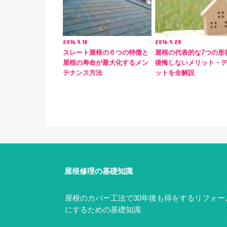
2016.9.18
2016.9.28
スレート屋根の６つの特徴と
屋根の代表的な7つの形
屋根の寿命が最大化するメン
後悔しないメリット・
テナンス方法
ットを全解説
屋根修理の基礎知識
屋根のカバー工法で30年後も得をするリフォー
にするための基礎知識