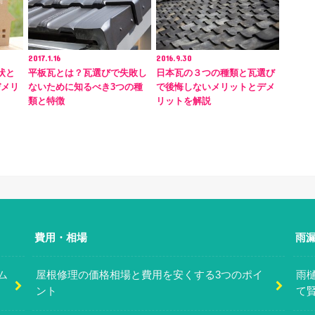
2017.1.16
2016.9.30
状と
平板瓦とは？瓦選びで失敗し
日本瓦の３つの種類と瓦選び
デメリ
ないために知るべき3つの種
で後悔しないメリットとデメ
類と特徴
リットを解説
費用・相場
雨
ム
屋根修理の価格相場と費用を安くする3つのポイ
雨
ント
て