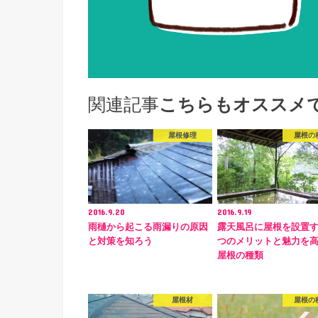
関連記事
こちらもオススメ
屋根修理
屋根の
2016.9.20
2016.9.19
雨樋から起こる雨漏りの原因
露天風呂に屋根を設置
と対策を知ろう
つのメリットと魅力を
屋根の種類
屋根材
屋根の