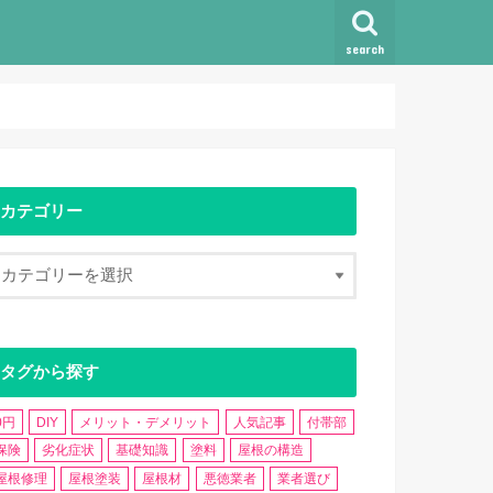
search
カテゴリー
タグから探す
0円
DIY
メリット・デメリット
人気記事
付帯部
保険
劣化症状
基礎知識
塗料
屋根の構造
屋根修理
屋根塗装
屋根材
悪徳業者
業者選び