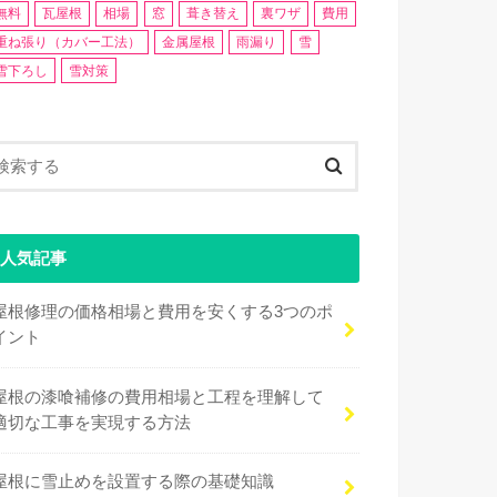
無料
瓦屋根
相場
窓
葺き替え
裏ワザ
費用
重ね張り（カバー工法）
金属屋根
雨漏り
雪
雪下ろし
雪対策
人気記事
屋根修理の価格相場と費用を安くする3つのポ
イント
屋根の漆喰補修の費用相場と工程を理解して
適切な工事を実現する方法
屋根に雪止めを設置する際の基礎知識