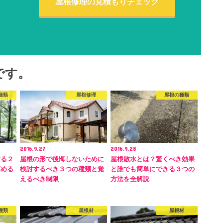
屋根修理の見積もりチェック
です。
種類
屋根修理
屋根の種類
2016.9.27
2016.9.28
する２
屋根の形で後悔しないために
屋根散水とは？驚くべき効果
高める
検討するべき３つの種類と覚
と誰でも簡単にできる３つの
えるべき制限
方法を全解説
種類
屋根材
屋根材