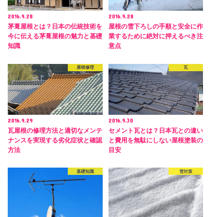
2016.9.28
2016.9.28
茅葺屋根とは？日本の伝統技術を
屋根の雪下ろしの手順と安全に作
今に伝える茅葺屋根の魅力と基礎
業するために絶対に押えるべき注
知識
意点
屋根修理
瓦
2016.9.29
2016.9.30
瓦屋根の修理方法と適切なメンテ
セメント瓦とは？日本瓦との違い
ナンスを実現する劣化症状と確認
と費用を無駄にしない屋根塗装の
方法
目安
基礎知識
雪対策