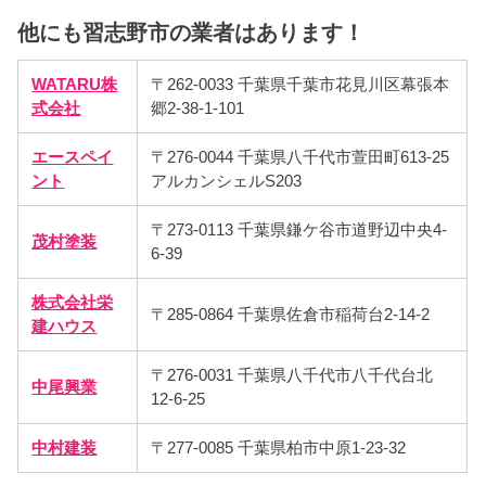
他にも習志野市の業者はあります！
WATARU株
〒262-0033 千葉県千葉市花見川区幕張本
式会社
郷2-38-1-101
エースペイ
〒276-0044 千葉県八千代市萱田町613-25
ント
アルカンシェルS203
〒273-0113 千葉県鎌ケ谷市道野辺中央4-
茂村塗装
6-39
株式会社栄
〒285-0864 千葉県佐倉市稲荷台2-14-2
建ハウス
〒276-0031 千葉県八千代市八千代台北
中尾興業
12-6-25
中村建装
〒277-0085 千葉県柏市中原1-23-32