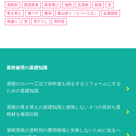
屋根材
悪徳業者
業者選び
無料
瓦屋根
相場
窓
葺き替え
裏ワザ
費用
重ね張り（カバー工法）
金属屋根
雨漏り
雪
雪下ろし
雪対策
屋根修理の基礎知識
屋根のカバー工法で30年後も得をするリフォームにする
ための基礎知識
屋根の葺き替えの基礎知識と後悔しない３つの長持ち屋
根材を徹底比較
屋根塗装の塗料別の費用相場と失敗しないために知るべ