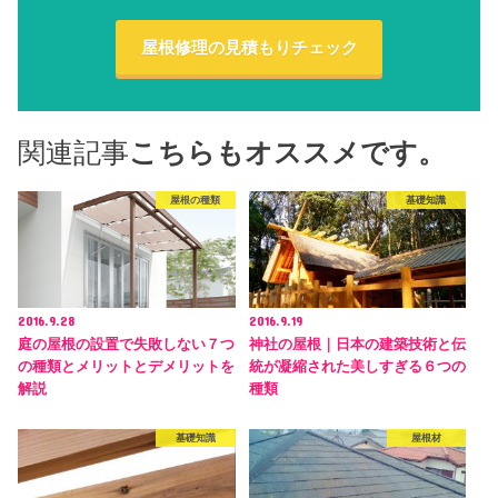
屋根修理の見積もりチェック
関連記事
こちらもオススメです。
屋根の種類
基礎知識
2016.9.28
2016.9.19
庭の屋根の設置で失敗しない７つ
神社の屋根｜日本の建築技術と伝
の種類とメリットとデメリットを
統が凝縮された美しすぎる６つの
解説
種類
基礎知識
屋根材