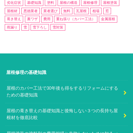
劣化症状
基礎知識
塗料
屋根の構造
屋根修理
屋根塗装
屋根材
悪徳業者
業者選び
無料
瓦屋根
相場
窓
葺き替え
裏ワザ
費用
重ね張り（カバー工法）
金属屋根
雨漏り
雪
雪下ろし
雪対策
屋根修理の基礎知識
屋根のカバー工法で30年後も得をするリフォームにする
ための基礎知識
屋根の葺き替えの基礎知識と後悔しない３つの長持ち屋
根材を徹底比較