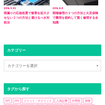
2016.9.25
2016.8.8
雨漏りの応急処置で被害を拡大さ
雨樋修理の２つの方法と火災保険
せない２つの方法と避けるべき対
で費用を節約して賢く修理する全
処法
知識
カテゴリー
タグから探す
0円
DIY
メリット・デメリット
人気記事
付帯部
保険