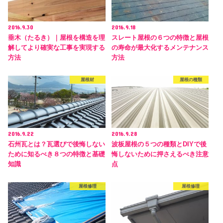
2016.9.30
2016.9.18
垂木（たるき）｜屋根を構造を理
スレート屋根の６つの特徴と屋根
解してより確実な工事を実現する
の寿命が最大化するメンテナンス
方法
方法
屋根材
屋根の種類
2016.9.22
2016.9.28
石州瓦とは？瓦選びで後悔しない
波板屋根の５つの種類とDIYで後
ために知るべき８つの特徴と基礎
悔しないために押さえるべき注意
知識
点
屋根修理
屋根修理