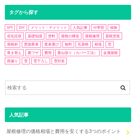
タグから探す
0円
DIY
メリット・デメリット
人気記事
付帯部
保険
劣化症状
基礎知識
塗料
屋根の構造
屋根修理
屋根塗装
屋根材
悪徳業者
業者選び
無料
瓦屋根
相場
窓
葺き替え
裏ワザ
費用
重ね張り（カバー工法）
金属屋根
雨漏り
雪
雪下ろし
雪対策
人気記事
屋根修理の価格相場と費用を安くする3つのポイント