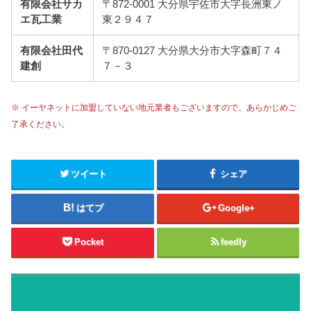
有限会社サカ
〒872-0001 大分県宇佐市大字長洲東ノ
エ瓦工業
東２９４７
有限会社田代
〒870-0127 大分県大分市大字森町７４
建創
７－３
※ イーヤネットに加盟していない地元業者もございますので、あらかじめご
了承ください。
ツイート
シェア
はてブ
Google+
Pocket
feedly