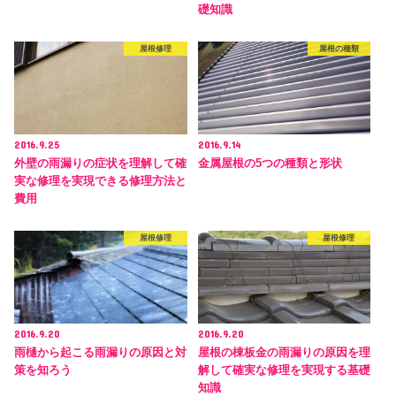
礎知識
屋根修理
屋根の種類
2016.9.25
2016.9.14
外壁の雨漏りの症状を理解して確
金属屋根の5つの種類と形状
実な修理を実現できる修理方法と
費用
屋根修理
屋根修理
2016.9.20
2016.9.20
雨樋から起こる雨漏りの原因と対
屋根の棟板金の雨漏りの原因を理
策を知ろう
解して確実な修理を実現する基礎
知識