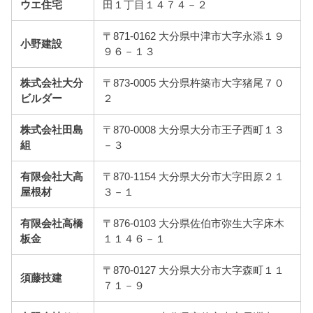
ウエ住宅
田１丁目１４７４－２
〒871-0162 大分県中津市大字永添１９
小野建設
９６－１３
株式会社大分
〒873-0005 大分県杵築市大字猪尾７０
ビルダー
２
株式会社田島
〒870-0008 大分県大分市王子西町１３
組
－３
有限会社大高
〒870-1154 大分県大分市大字田原２１
屋根材
３－１
有限会社高橋
〒876-0103 大分県佐伯市弥生大字床木
板金
１１４６－１
〒870-0127 大分県大分市大字森町１１
須藤技建
７１－９