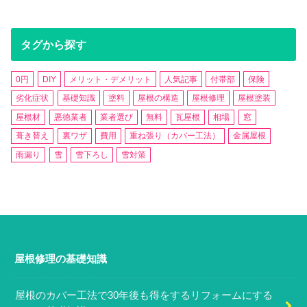
タグから探す
0円
DIY
メリット・デメリット
人気記事
付帯部
保険
劣化症状
基礎知識
塗料
屋根の構造
屋根修理
屋根塗装
屋根材
悪徳業者
業者選び
無料
瓦屋根
相場
窓
葺き替え
裏ワザ
費用
重ね張り（カバー工法）
金属屋根
雨漏り
雪
雪下ろし
雪対策
屋根修理の基礎知識
屋根のカバー工法で30年後も得をするリフォームにする