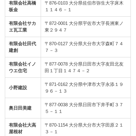
有限会社高橋
〒876-0103 大分県佐伯市弥生大字床木
板金
１１４６－１
有限会社サカ
〒872-0001 大分県宇佐市大字長洲東ノ
エ瓦工業
東２９４７
有限会社田代
〒870-0127 大分県大分市大字森町７４
建創
７－３
有限会社イノ
〒877-0078 大分県日田市大字友田北友
ウエ住宅
田１丁目１４７４－２
〒871-0162 大分県中津市大字永添１９
小野建設
９６－１３
〒877-0038 大分県日田市下井手町３７
奥日田美建
５－１１
有限会社大高
〒870-1154 大分県大分市大字田原２１
屋根材
３－１