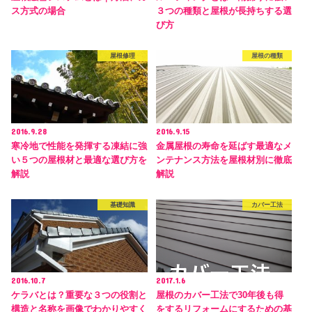
ス方式の場合
３つの種類と屋根が長持ちする選
び方
屋根修理
屋根の種類
2016.9.28
2016.9.15
寒冷地で性能を発揮する凍結に強
金属屋根の寿命を延ばす最適なメ
い５つの屋根材と最適な選び方を
ンテナンス方法を屋根材別に徹底
解説
解説
基礎知識
カバー工法
2016.10.7
2017.1.6
ケラバとは？重要な３つの役割と
屋根のカバー工法で30年後も得
構造と名称を画像でわかりやすく
をするリフォームにするための基