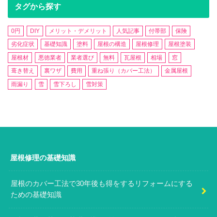
タグから探す
0円
DIY
メリット・デメリット
人気記事
付帯部
保険
劣化症状
基礎知識
塗料
屋根の構造
屋根修理
屋根塗装
屋根材
悪徳業者
業者選び
無料
瓦屋根
相場
窓
葺き替え
裏ワザ
費用
重ね張り（カバー工法）
金属屋根
雨漏り
雪
雪下ろし
雪対策
屋根修理の基礎知識
屋根のカバー工法で30年後も得をするリフォームにする
ための基礎知識