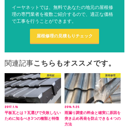
イーヤネットでは、無料であなたの地元の屋根修
理の専門業者を複数ご紹介するので、適正な価格
で工事を行うことができます。
屋根修理の見積もりチェック
関連記事
こちらもオススメです。
屋根材
屋根修理
2017.1.16
2016.9.25
平板瓦とは？瓦選びで失敗しない
雨漏り調査の料金と確実に原因を
ために知るべき3つの種類と特徴
突き止め再発を防止できる４つの
方法