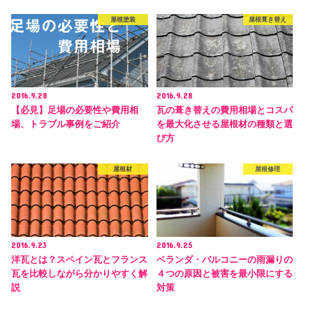
屋根塗装
屋根葺き替え
2016.9.28
2016.9.28
【必見】足場の必要性や費用相
瓦の葺き替えの費用相場とコスパ
場、トラブル事例をご紹介
を最大化させる屋根材の種類と選
び方
屋根材
屋根修理
2016.9.23
2016.9.25
洋瓦とは？スペイン瓦とフランス
ベランダ・バルコニーの雨漏りの
瓦を比較しながら分かりやすく解
４つの原因と被害を最小限にする
説
対策