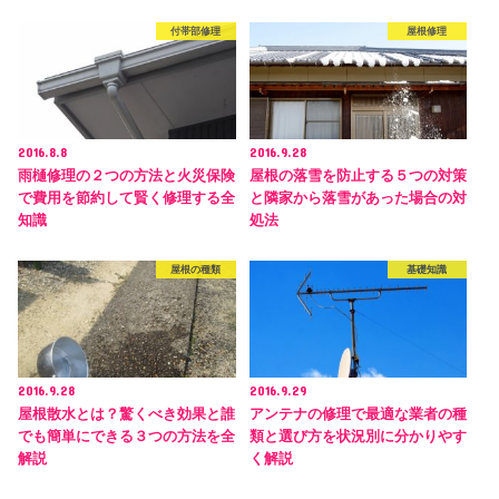
付帯部修理
屋根修理
2016.8.8
2016.9.28
雨樋修理の２つの方法と火災保険
屋根の落雪を防止する５つの対策
で費用を節約して賢く修理する全
と隣家から落雪があった場合の対
知識
処法
屋根の種類
基礎知識
2016.9.28
2016.9.29
屋根散水とは？驚くべき効果と誰
アンテナの修理で最適な業者の種
でも簡単にできる３つの方法を全
類と選び方を状況別に分かりやす
解説
く解説