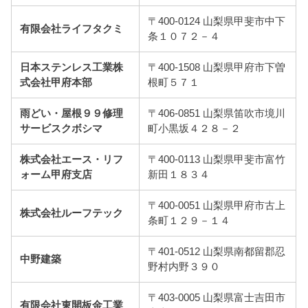
〒400-0124 山梨県甲斐市中下
有限会社ライフタクミ
条１０７２－４
日本ステンレス工業株
〒400-1508 山梨県甲府市下曽
式会社甲府本部
根町５７１
雨どい・屋根９９修理
〒406-0851 山梨県笛吹市境川
サービスクボシマ
町小黒坂４２８－２
株式会社エース・リフ
〒400-0113 山梨県甲斐市富竹
ォーム甲府支店
新田１８３４
〒400-0051 山梨県甲府市古上
株式会社ルーフテック
条町１２９－１４
〒401-0512 山梨県南都留郡忍
中野建築
野村内野３９０
〒403-0005 山梨県富士吉田市
有限会社東開板金工業