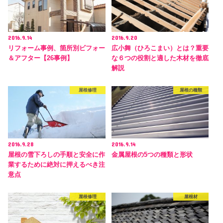
2016.9.14
2016.9.20
リフォーム事例、箇所別ビフォー
広小舞（ひろこまい）とは？重要
＆アフター【26事例】
な６つの役割と適した木材を徹底
解説
屋根修理
屋根の種類
2016.9.28
2016.9.14
屋根の雪下ろしの手順と安全に作
金属屋根の5つの種類と形状
業するために絶対に押えるべき注
意点
屋根修理
屋根材