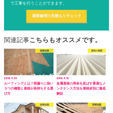
で工事を行うことができます。
屋根修理の見積もりチェック
関連記事
こちらもオススメです。
基礎知識
屋根の種類
2016.9.30
2016.9.15
ルーフィングとは？雨漏りに強い
金属屋根の寿命を延ばす最適なメ
３つの種類と屋根が長持ちする選
ンテナンス方法を屋根材別に徹底
び方
解説
基礎知識
基礎知識