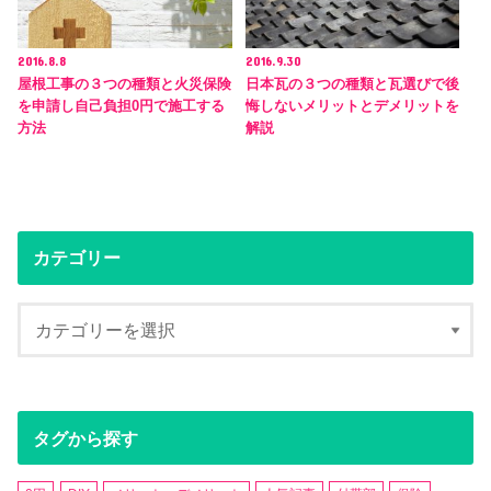
2016.8.8
2016.9.30
屋根工事の３つの種類と火災保険
日本瓦の３つの種類と瓦選びで後
を申請し自己負担0円で施工する
悔しないメリットとデメリットを
方法
解説
カテゴリー
タグから探す