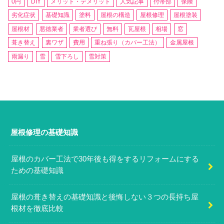
0円
DIY
メリット・デメリット
人気記事
付帯部
保険
劣化症状
基礎知識
塗料
屋根の構造
屋根修理
屋根塗装
屋根材
悪徳業者
業者選び
無料
瓦屋根
相場
窓
葺き替え
裏ワザ
費用
重ね張り（カバー工法）
金属屋根
雨漏り
雪
雪下ろし
雪対策
屋根修理の基礎知識
屋根のカバー工法で30年後も得をするリフォームにする
ための基礎知識
屋根の葺き替えの基礎知識と後悔しない３つの長持ち屋
根材を徹底比較