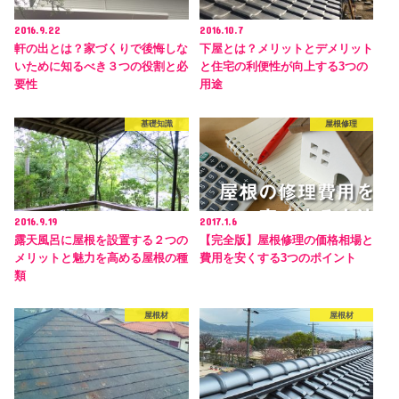
2016.9.22
2016.10.7
軒の出とは？家づくりで後悔しな
下屋とは？メリットとデメリット
いために知るべき３つの役割と必
と住宅の利便性が向上する3つの
要性
用途
基礎知識
屋根修理
2016.9.19
2017.1.6
露天風呂に屋根を設置する２つの
【完全版】屋根修理の価格相場と
メリットと魅力を高める屋根の種
費用を安くする3つのポイント
類
屋根材
屋根材