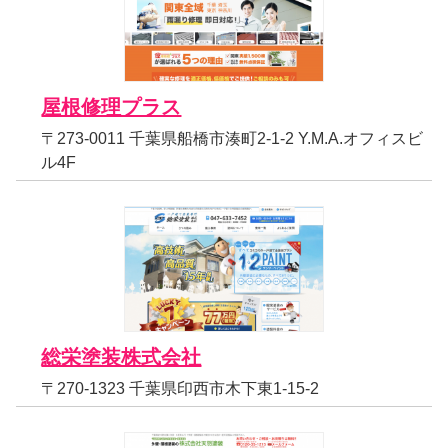
屋根修理プラス
〒273-0011 千葉県船橋市湊町2-1-2 Y.M.A.オフィスビ
ル4F
総栄塗装株式会社
〒270-1323 千葉県印西市木下東1-15-2