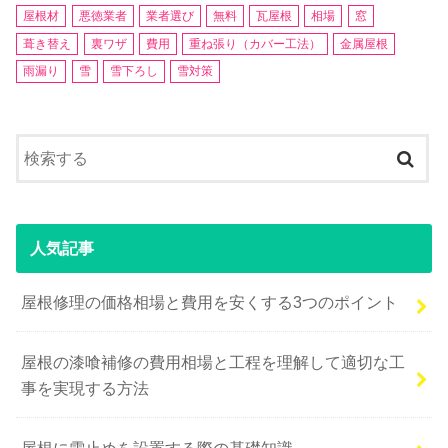
屋根材
悪徳業者
業者選び
無料
瓦屋根
相場
窓
葺き替え
裏ワザ
費用
重ね張り（カバー工法）
金属屋根
雨漏り
雪
雪下ろし
雪対策
人気記事
屋根修理の価格相場と費用を安くする3つのポイント
屋根の漆喰補修の費用相場と工程を理解して適切な工
事を実現する方法
屋根に雪止めを設置する際の基礎知識