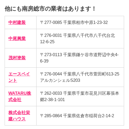
他にも南房総市の業者はあります！
中村建装
〒277-0085 千葉県柏市中原1-23-32
〒276-0031 千葉県八千代市八千代台北
中尾興業
12-6-25
〒273-0113 千葉県鎌ケ谷市道野辺中央4-
茂村塗装
6-39
エースペイ
〒276-0044 千葉県八千代市萱田町613-25
ント
アルカンシェルS203
WATARU株
〒262-0033 千葉県千葉市花見川区幕張本
式会社
郷2-38-1-101
株式会社栄
〒285-0864 千葉県佐倉市稲荷台2-14-2
建ハウス