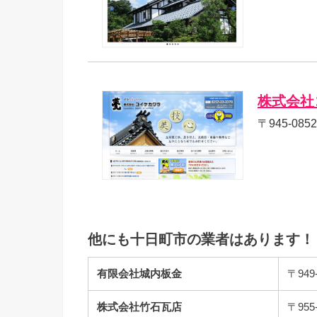
株式会社
〒945-08
他にも十日町市の業者はあります！
有限会社城内板金
〒94
株式会社竹石瓦店
〒95