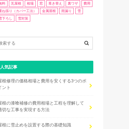
無料
瓦屋根
相場
窓
葺き替え
裏ワザ
費用
重ね張り（カバー工法）
金属屋根
雨漏り
雪
雪下ろし
雪対策
人気記事
屋根修理の価格相場と費用を安くする3つのポ
イント
屋根の漆喰補修の費用相場と工程を理解して
適切な工事を実現する方法
屋根に雪止めを設置する際の基礎知識