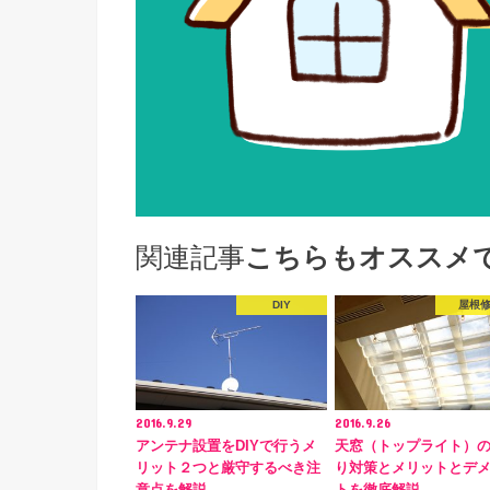
関連記事
こちらもオススメ
DIY
屋根
2016.9.29
2016.9.26
アンテナ設置をDIYで行うメ
天窓（トップライト）
リット２つと厳守するべき注
り対策とメリットとデ
意点を解説
トを徹底解説