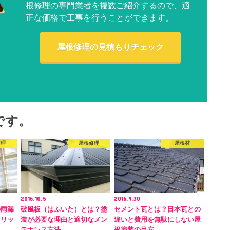
根修理の専門業者を複数ご紹介するので、適
正な価格で工事を行うことができます。
屋根修理の見積もりチェック
です。
修理
屋根修理
屋根材
2016.10.5
2016.9.30
の雨漏
破風板（はふいた）とは？塗
セメント瓦とは？日本瓦との
メリッ
装が必要な理由と適切なメン
違いと費用を無駄にしない屋
テナンス方法
根塗装の目安