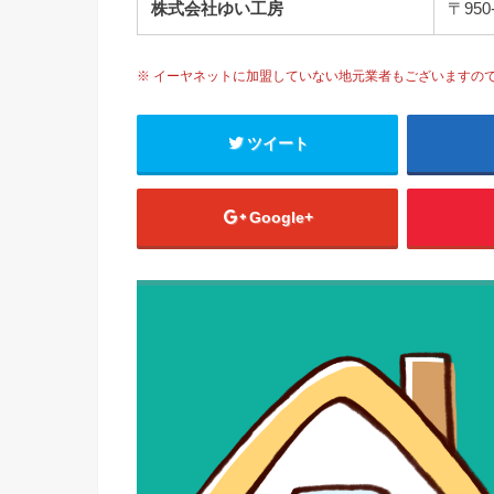
株式会社ゆい工房
〒95
※ イーヤネットに加盟していない地元業者もございますの
ツイート
Google+