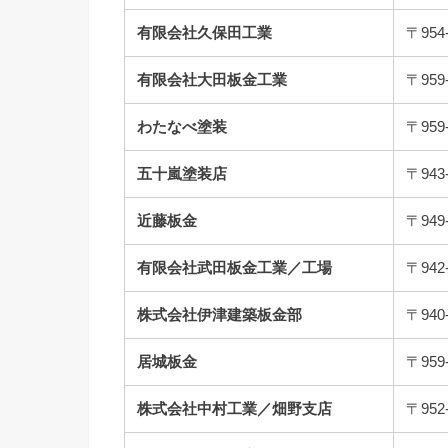
有限会社久保田工業
〒95
有限会社大田板金工業
〒95
わたなべ塗装
〒95
五十嵐塗装店
〒94
近藤板金
〒94
有限会社武田板金工業／工場
〒94
株式会社伊津建築板金部
〒94
居城板金
〒95
株式会社中村工業／畑野支店
〒95