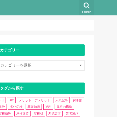
search
カテゴリー
タグから探す
0円
DIY
メリット・デメリット
人気記事
付帯部
保険
劣化症状
基礎知識
塗料
屋根の構造
屋根修理
屋根塗装
屋根材
悪徳業者
業者選び