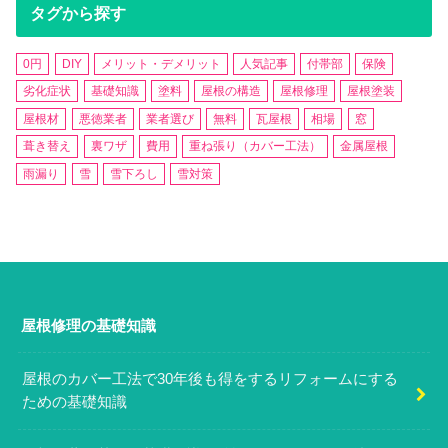
タグから探す
0円
DIY
メリット・デメリット
人気記事
付帯部
保険
劣化症状
基礎知識
塗料
屋根の構造
屋根修理
屋根塗装
屋根材
悪徳業者
業者選び
無料
瓦屋根
相場
窓
葺き替え
裏ワザ
費用
重ね張り（カバー工法）
金属屋根
雨漏り
雪
雪下ろし
雪対策
屋根修理の基礎知識
屋根のカバー工法で30年後も得をするリフォームにする
ための基礎知識