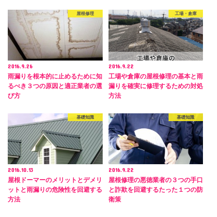
屋根修理
工場・倉庫
2016.9.26
2016.9.22
雨漏りを根本的に止めるために知
工場や倉庫の屋根修理の基本と雨
るべき３つの原因と適正業者の選
漏りを確実に修理するための対処
び方
方法
基礎知識
基礎知識
2016.10.13
2016.9.22
屋根ドーマーのメリットとデメリ
屋根修理の悪徳業者の３つの手口
ットと雨漏りの危険性を回避する
と詐欺を回避するたった１つの防
方法
衛策