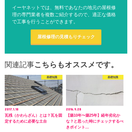
イーヤネットでは、無料であなたの地元の屋根修
理の専門業者を複数ご紹介するので、適正な価格
で工事を行うことができます。
屋根修理の見積もりチェック
関連記事
こちらもオススメです。
基礎知識
基礎知識
2017.1.18
2016.9.28
瓦桟（かわらざん）とは？瓦を固
【築10年〜築25年】経年劣化か
定するために必要な土台
な？と思った時にチェックするべ
きポイント…