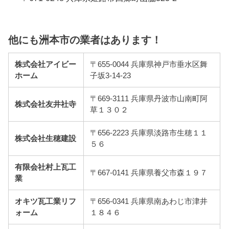
他にも洲本市の業者はあります！
株式会社アイビー
〒655-0044 兵庫県神戸市垂水区舞
ホーム
子坂3-14-23
〒669-3111 兵庫県丹波市山南町阿
株式会社友井社寺
草１３０２
〒656-2223 兵庫県淡路市生穂１１
株式会社生穂建設
５６
有限会社村上瓦工
〒667-0141 兵庫県養父市森１９７
業
オキツ瓦工業リフ
〒656-0341 兵庫県南あわじ市津井
ォーム
１８４６