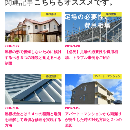
関連記事
こちらもオススメです。
屋根修理
屋根塗装
2016.9.27
2016.9.28
屋根の形で後悔しないために検討
【必見】足場の必要性や費用相
するべき３つの種類と覚えるべき
場、トラブル事例をご紹介
制限
基礎知識
アパート・マンション
2016.9.16
2016.9.23
屋根板金とは？４つの種類と場所
アパート・マンションから雨漏り
を理解して適切な修理を実現する
が発生した時の対処方法と２つの
方法
原因