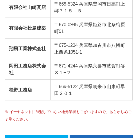
〒669-5324 兵庫県豊岡市日高町上
有限会社山崎瓦店
郷７１５－５
〒670-0945 兵庫県姫路市北条梅原
有限会社松島建築
町91
〒675-1204 兵庫県加古川市八幡町
翔飛工業株式会社
上西条1051-1
岡田工務店株式会
〒671-4244 兵庫県宍粟市波賀町谷
社
８１−２
〒669-5122 兵庫県朝来市山東町早
桂野工務店
田２０１
※ イーヤネットに加盟していない地元業者もございますので、あらかじめご
了承ください。