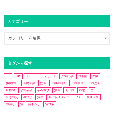
カテゴリー
タグから探す
0円
DIY
メリット・デメリット
人気記事
付帯部
保険
劣化症状
基礎知識
塗料
屋根の構造
屋根修理
屋根塗装
屋根材
悪徳業者
業者選び
無料
瓦屋根
相場
窓
葺き替え
裏ワザ
費用
重ね張り（カバー工法）
金属屋根
雨漏り
雪
雪下ろし
雪対策