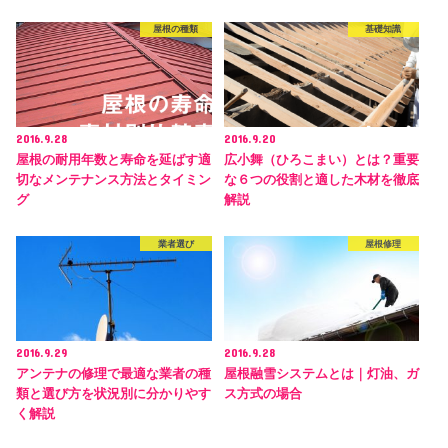
屋根の種類
基礎知識
2016.9.28
2016.9.20
屋根の耐用年数と寿命を延ばす適
広小舞（ひろこまい）とは？重要
切なメンテナンス方法とタイミン
な６つの役割と適した木材を徹底
グ
解説
業者選び
屋根修理
2016.9.29
2016.9.28
アンテナの修理で最適な業者の種
屋根融雪システムとは｜灯油、ガ
類と選び方を状況別に分かりやす
ス方式の場合
く解説