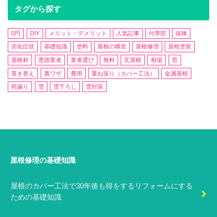
タグから探す
0円
DIY
メリット・デメリット
人気記事
付帯部
保険
劣化症状
基礎知識
塗料
屋根の構造
屋根修理
屋根塗装
屋根材
悪徳業者
業者選び
無料
瓦屋根
相場
窓
葺き替え
裏ワザ
費用
重ね張り（カバー工法）
金属屋根
雨漏り
雪
雪下ろし
雪対策
屋根修理の基礎知識
屋根のカバー工法で30年後も得をするリフォームにする
ための基礎知識