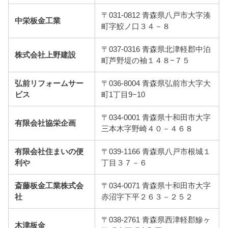
〒031-0812 青森県八戸市大字湊
中栄板金工業
町字鮫ノ口３４－８
〒037-0316 青森県北津軽郡中泊
株式会社上野建設
町芦野堤の袖１４８−７５
弘前リフォームサー
〒036-8004 青森県弘前市大字大
ビス
町1丁目9−10
〒034-0001 青森県十和田市大字
有限会社協栄企画
三本木字野崎４０－４６８
有限会社住まいの便
〒039-1166 青森県八戸市根城１
利や
丁目３７－６
斎藤板金工業株式会
〒034-0071 青森県十和田市大字
社
赤沼字下平２６３－２５２
〒038-2761 青森県西津軽郡鰺ヶ
木津板金