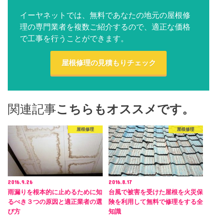
イーヤネットでは、無料であなたの地元の屋根修
理の専門業者を複数ご紹介するので、適正な価格
で工事を行うことができます。
屋根修理の見積もりチェック
関連記事
こちらもオススメです。
屋根修理
屋根修理
2016.9.26
2016.8.17
雨漏りを根本的に止めるために知
台風で被害を受けた屋根を火災保
るべき３つの原因と適正業者の選
険を利用して無料で修理をする全
び方
知識