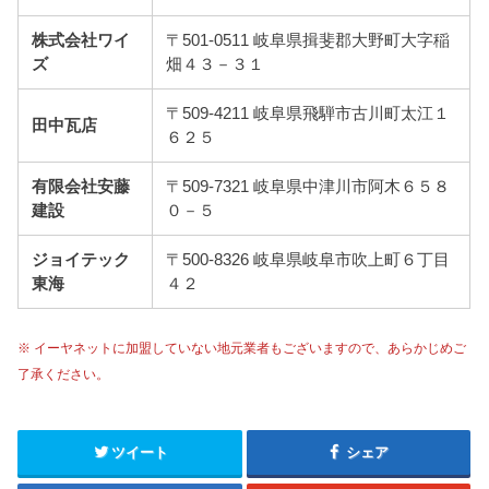
株式会社ワイ
〒501-0511 岐阜県揖斐郡大野町大字稲
ズ
畑４３－３１
〒509-4211 岐阜県飛騨市古川町太江１
田中瓦店
６２５
有限会社安藤
〒509-7321 岐阜県中津川市阿木６５８
建設
０－５
ジョイテック
〒500-8326 岐阜県岐阜市吹上町６丁目
東海
４２
※ イーヤネットに加盟していない地元業者もございますので、あらかじめご
了承ください。
ツイート
シェア