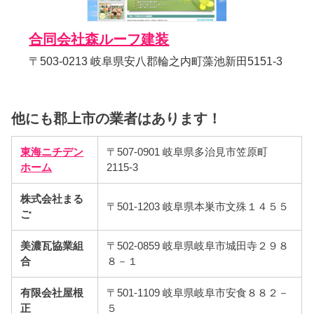
合同会社森ルーフ建装
〒503-0213 岐阜県安八郡輪之内町藻池新田5151-3
他にも郡上市の業者はあります！
東海ニチデン
〒507-0901 岐阜県多治見市笠原町
ホーム
2115-3
株式会社まる
〒501-1203 岐阜県本巣市文殊１４５５
ご
美濃瓦協業組
〒502-0859 岐阜県岐阜市城田寺２９８
合
８－１
有限会社屋根
〒501-1109 岐阜県岐阜市安食８８２－
正
５