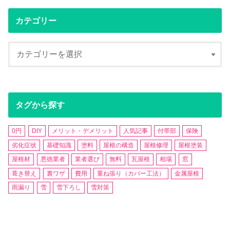
カテゴリー
タグから探す
0円
DIY
メリット・デメリット
人気記事
付帯部
保険
劣化症状
基礎知識
塗料
屋根の構造
屋根修理
屋根塗装
屋根材
悪徳業者
業者選び
無料
瓦屋根
相場
窓
葺き替え
裏ワザ
費用
重ね張り（カバー工法）
金属屋根
雨漏り
雪
雪下ろし
雪対策