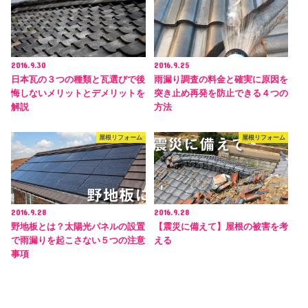
2016.9.30
2016.9.25
日本瓦の３つの種類と瓦選びで後
雨漏り調査の料金と確実に原因を
悔しないメリットとデメリットを
突き止め再発を防止できる４つの
解説
方法
屋根リフォーム
屋根リフォーム
2016.9.28
2016.9.28
野地板とは？太陽光パネルの設置
【震災に備えて】屋根の被害を考
で雨漏りを起こさない５つの注意
える
事項