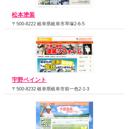
松本塗装
〒500-8222 岐阜県岐阜市琴塚2-6-5
宇野ペイント
〒500-8232 岐阜県岐阜市前一色2-1-3