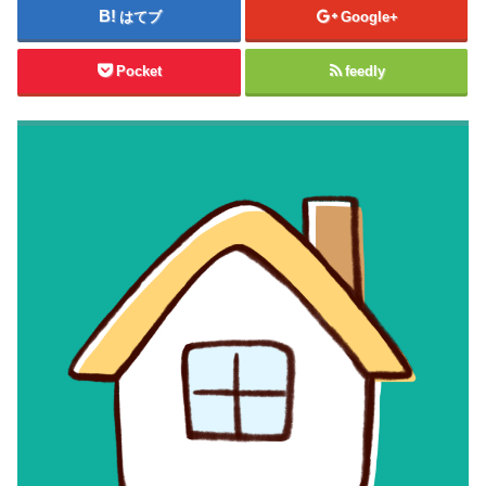
はてブ
Google+
Pocket
feedly