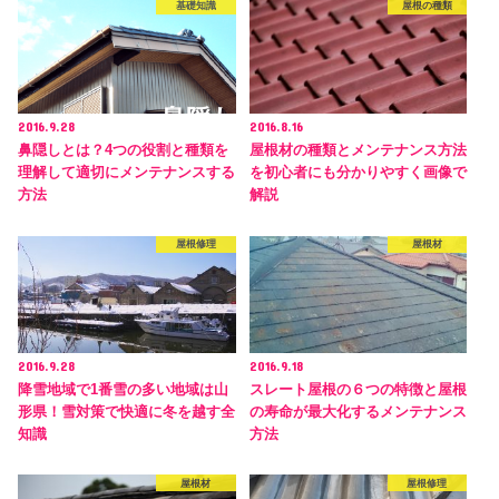
基礎知識
屋根の種類
2016.9.28
2016.8.16
鼻隠しとは？4つの役割と種類を
屋根材の種類とメンテナンス方法
理解して適切にメンテナンスする
を初心者にも分かりやすく画像で
方法
解説
屋根修理
屋根材
2016.9.28
2016.9.18
降雪地域で1番雪の多い地域は山
スレート屋根の６つの特徴と屋根
形県！雪対策で快適に冬を越す全
の寿命が最大化するメンテナンス
知識
方法
屋根材
屋根修理