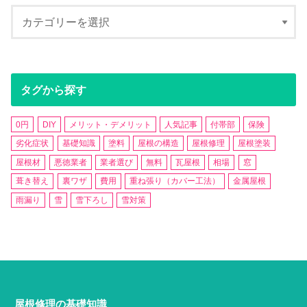
タグから探す
0円
DIY
メリット・デメリット
人気記事
付帯部
保険
劣化症状
基礎知識
塗料
屋根の構造
屋根修理
屋根塗装
屋根材
悪徳業者
業者選び
無料
瓦屋根
相場
窓
葺き替え
裏ワザ
費用
重ね張り（カバー工法）
金属屋根
雨漏り
雪
雪下ろし
雪対策
屋根修理の基礎知識