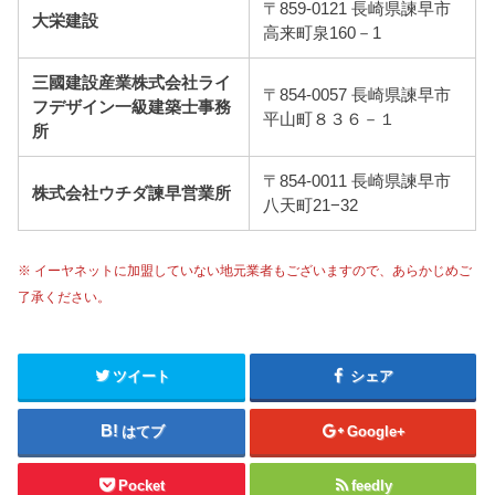
〒859-0121 長崎県諫早市
大栄建設
高来町泉160－1
三國建設産業株式会社ライ
〒854-0057 長崎県諫早市
フデザイン一級建築士事務
平山町８３６－１
所
〒854-0011 長崎県諫早市
株式会社ウチダ諫早営業所
八天町21−32
※ イーヤネットに加盟していない地元業者もございますので、あらかじめご
了承ください。
ツイート
シェア
はてブ
Google+
Pocket
feedly