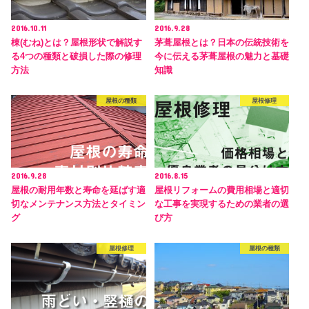
2016.10.11
2016.9.28
棟(むね)とは？屋根形状で解説す
茅葺屋根とは？日本の伝統技術を
る4つの種類と破損した際の修理
今に伝える茅葺屋根の魅力と基礎
方法
知識
屋根の種類
屋根修理
2016.9.28
2016.8.15
屋根の耐用年数と寿命を延ばす適
屋根リフォームの費用相場と適切
切なメンテナンス方法とタイミン
な工事を実現するための業者の選
グ
び方
屋根修理
屋根の種類