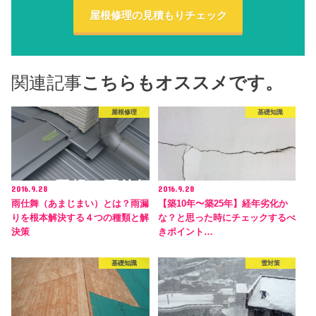
屋根修理の見積もりチェック
関連記事
こちらもオススメです。
屋根修理
基礎知識
2016.9.28
2016.9.28
雨仕舞（あまじまい）とは？雨漏
【築10年〜築25年】経年劣化か
りを根本解決する４つの種類と解
な？と思った時にチェックするべ
決策
きポイント…
基礎知識
雪対策