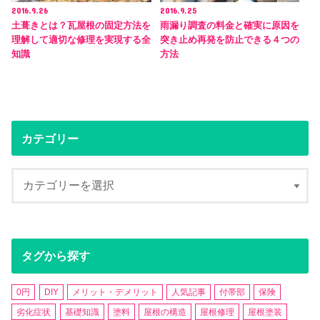
2016.9.26
2016.9.25
土葺きとは？瓦屋根の固定方法を
雨漏り調査の料金と確実に原因を
理解して適切な修理を実現する全
突き止め再発を防止できる４つの
知識
方法
カテゴリー
タグから探す
0円
DIY
メリット・デメリット
人気記事
付帯部
保険
劣化症状
基礎知識
塗料
屋根の構造
屋根修理
屋根塗装