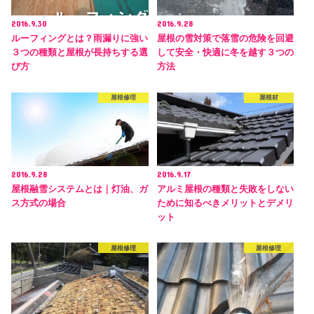
2016.9.30
2016.9.28
ルーフィングとは？雨漏りに強い
屋根の雪対策で落雪の危険を回避
３つの種類と屋根が長持ちする選
して安全・快適に冬を越す３つの
び方
方法
屋根修理
屋根材
2016.9.28
2016.9.17
屋根融雪システムとは｜灯油、ガ
アルミ屋根の種類と失敗をしない
ス方式の場合
ために知るべきメリットとデメリ
ット
屋根修理
屋根修理