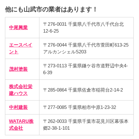
他にも山武市の業者はあります！
〒276-0031 千葉県八千代市八千代台北
中尾興業
12-6-25
エースペイ
〒276-0044 千葉県八千代市萱田町613-25
ント
アルカンシェルS203
〒273-0113 千葉県鎌ケ谷市道野辺中央4-
茂村塗装
6-39
株式会社栄
〒285-0864 千葉県佐倉市稲荷台2-14-2
建ハウス
中村建装
〒277-0085 千葉県柏市中原1-23-32
WATARU株
〒262-0033 千葉県千葉市花見川区幕張本
式会社
郷2-38-1-101