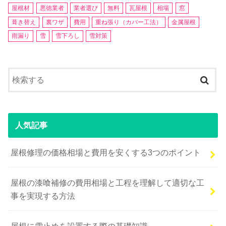
屋根材
悪徳業者
業者選び
無料
瓦屋根
相場
窓
葺き替え
裏ワザ
費用
重ね張り（カバー工法）
金属屋根
雨漏り
雪
雪下ろし
雪対策
人気記事
屋根修理の価格相場と費用を安くする3つのポイント
屋根の漆喰補修の費用相場と工程を理解して適切な工
事を実現する方法
屋根に雪止めを設置する際の基礎知識